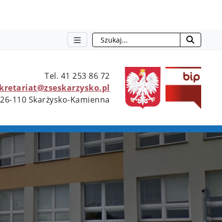
Szukaj
otwie
Tel. 41 253 86 72
ekretariat@zseskarzysko.pl
 26-110 Skarżysko-Kamienna