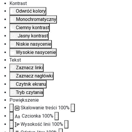
Kontrast
Odwróć kolory
Monochromatyczny
Ciemny kontrast
Jasny kontrast
Niskie nasycenie
Wysokie nasycenie
Tekst
Zaznacz linki
Zaznacz nagłówki
Czytnik ekranu
Tryb czytania
Powiększenie
Skalowanie treści
100
%
Czcionka
100
%
Aa
Wysokość linii
100
%