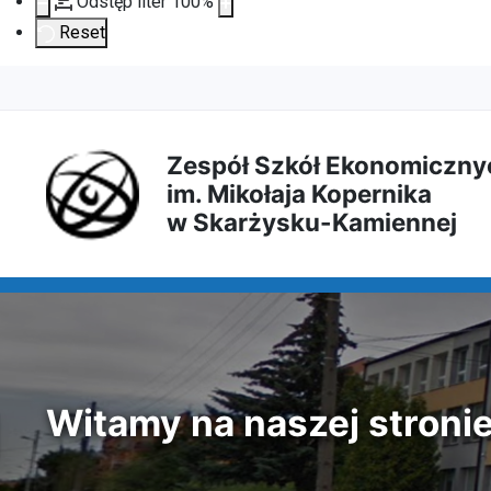
Odstęp liter
100
%
Reset
Przejdź
Przejdź
Przejdź
Przejdź
do
do
do
do
Zespół Szkół Ekonomiczny
im. Mikołaja Kopernika
treści
menu
wyszukiwarki
mapy
w Skarżysku-Kamiennej
głównej
nawigacyjnego
strony
Witamy na naszej stroni