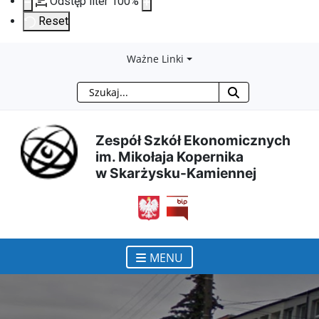
Odstęp liter
100
%
Reset
Przejdź
Przejdź
Przejdź
Przejdź
Ważne Linki
Szukaj
do
do
do
do
treści
menu
wyszukiwarki
mapy
Zespół Szkół Ekonomicznych
im. Mikołaja Kopernika
głównej
nawigacyjnego
strony
w Skarżysku-Kamiennej
otwiera się w nowym ok
MENU