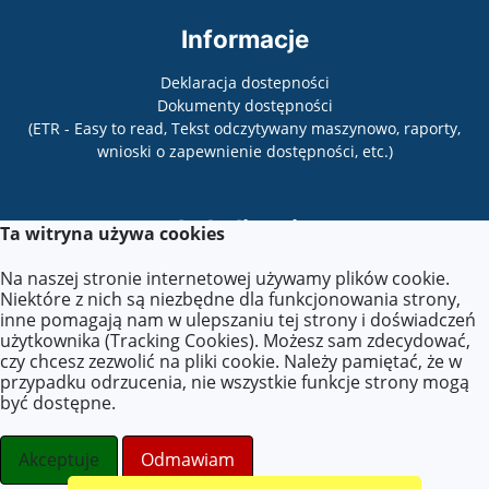
Informacje
Deklaracja dostepności
Dokumenty dostępności
(ETR - Easy to read, Tekst odczytywany maszynowo, raporty,
wnioski o zapewnienie dostępności, etc.)
Lokalizacja
Ta witryna używa cookies
Powstańców Warszawy 11,
Na naszej stronie internetowej używamy plików cookie.
26-110 Skarżysko-Kamienna
Niektóre z nich są niezbędne dla funkcjonowania strony,
inne pomagają nam w ulepszaniu tej strony i doświadczeń
użytkownika (Tracking Cookies). Możesz sam zdecydować,
czy chcesz zezwolić na pliki cookie. Należy pamiętać, że w
Kontakt
przypadku odrzucenia, nie wszystkie funkcje strony mogą
być dostępne.
Tel.: 41 253 86 72
E-mail:
zse.sekretariat@zseskarzysko.pl
Akceptuje
Odmawiam