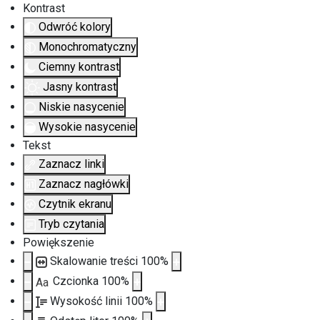
Kontrast
Odwróć kolory
Monochromatyczny
Ciemny kontrast
Jasny kontrast
Niskie nasycenie
Wysokie nasycenie
Tekst
Zaznacz linki
Zaznacz nagłówki
Czytnik ekranu
Tryb czytania
Powiększenie
Skalowanie treści
100
%
Czcionka
100
%
Aa
Wysokość linii
100
%