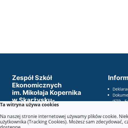
Zespół Szkół
Inform
Ekonomicznych
Deklara
im. Mikołaja Kopernika
Dokumen
w Skarżysku-
(ETR - E
Ta witryna używa cookies
Kamiennej
odczyty
wnioski
Na naszej stronie internetowej używamy plików cookie. Nie
Wszelkie prawa zastrzeżone ©.
dostępno
użytkownika (Tracking Cookies). Możesz sam zdecydować, czy
dostępne.