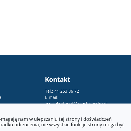
Kontakt
Tel.: 41 253 86 72
a
E-mail:
zse.sekretariat@zseskarzysko.pl
pomagają nam w ulepszaniu tej strony i doświadczeń
ypadku odrzucenia, nie wszystkie funkcje strony mogą być