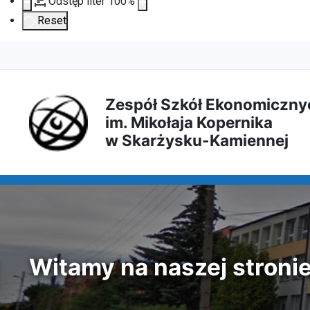
Odstęp liter
100
%
Reset
Przejdź
Przejdź
Przejdź
Przejdź
do
do
do
do
Zespół Szkół Ekonomiczny
im. Mikołaja Kopernika
treści
menu
wyszukiwarki
mapy
w Skarżysku-Kamiennej
głównej
nawigacyjnego
strony
Witamy na naszej stroni