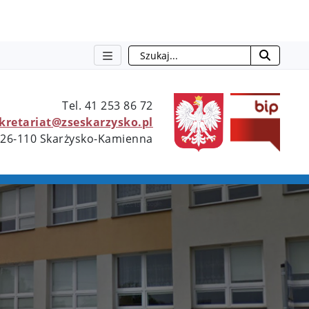
Szukaj
otwie
Tel. 41 253 86 72
ekretariat@zseskarzysko.pl
 26-110 Skarżysko-Kamienna