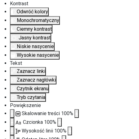
Kontrast
Odwróć kolory
Monochromatyczny
Ciemny kontrast
Jasny kontrast
Niskie nasycenie
Wysokie nasycenie
Tekst
Zaznacz linki
Zaznacz nagłówki
Czytnik ekranu
Tryb czytania
Powiększenie
Skalowanie treści
100
%
Czcionka
100
%
Aa
Wysokość linii
100
%