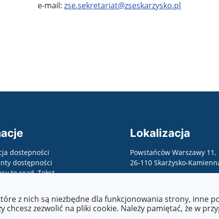
e-mail:
zse.sekretariat@zseskarzysko.pl
acje
Lokalizacja
cja dostepności
Powstańców Warszawy 11,
ty dostępności
26-110 Skarżysko-Kamienn
asy to read, Tekst
wany maszynowo, raporty,
 o zapewnienie
które z nich są niezbędne dla funkcjonowania strony, inne 
ści, etc.)
 chcesz zezwolić na pliki cookie. Należy pamiętać, że w prz