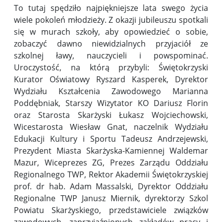
To tutaj spędziło najpiękniejsze lata swego życia
wiele pokoleń młodzieży. Z okazji jubileuszu spotkali
się w murach szkoły, aby opowiedzieć o sobie,
zobaczyć dawno niewidzialnych przyjaciół ze
szkolnej ławy, nauczycieli i powspominać.
Uroczystość, na którą przybyli: Świętokrzyski
Kurator Oświatowy Ryszard Kasperek, Dyrektor
Wydziału Kształcenia Zawodowego Marianna
Poddębniak, Starszy Wizytator KO Dariusz Florin
oraz Starosta Skarżyski Łukasz Wojciechowski,
Wicestarosta Wiesław Gnat, naczelnik Wydziału
Edukacji Kultury i Sportu Tadeusz Andrzejewski,
Prezydent Miasta Skarżyska-Kamiennej Waldemar
Mazur, Wiceprezes ZG, Prezes Zarządu Oddziału
Regionalnego TWP, Rektor Akademii Świętokrzyskiej
prof. dr hab. Adam Massalski, Dyrektor Oddziału
Regionalne TWP Janusz Miernik, dyrektorzy Szkol
Powiatu Skarżyskiego, przedstawiciele związków
zawodowych, zaprzyjaźnionych zakładów pracy i