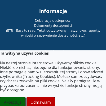
Informacje
Deklaracja dostepności
Dokumenty dostępności
(ETR - Easy to read, Tekst odczytywany maszynowo, raporty,
wnioski o zapewnienie dostępności, etc.)
Lokalizacja
Ta witryna używa cookies
Powstańców Warszawy 11,
Na naszej stronie internetowej używamy plików cookie.
26-110 Skarżysko-Kamienna
Niektóre z nich są niezbędne dla funkcjonowania strony,
inne pomagają nam w ulepszaniu tej strony i doświadczeń
użytkownika (Tracking Cookies). Możesz sam zdecydować,
czy chcesz zezwolić na pliki cookie. Należy pamiętać, że w
Kontakt
przypadku odrzucenia, nie wszystkie funkcje strony mogą
być dostępne.
Tel.: 41 253 86 72
E-mail:
zse.sekretariat@zseskarzysko.pl
Akceptuje
Odmawiam