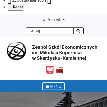
Odstęp liter
100
%
Reset
Przejdź
Przejdź
Przejdź
Przejdź
Ważne Linki
Szukaj
do
do
do
do
treści
menu
wyszukiwarki
mapy
Zespół Szkół Ekonomicznych
im. Mikołaja Kopernika
głównej
nawigacyjnego
strony
w Skarżysku-Kamiennej
otwiera się w nowym ok
MENU