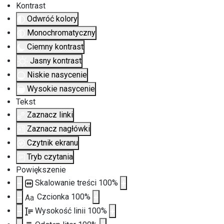
Kontrast
Odwróć kolory
Monochromatyczny
Ciemny kontrast
Jasny kontrast
Niskie nasycenie
Wysokie nasycenie
Tekst
Zaznacz linki
Zaznacz nagłówki
Czytnik ekranu
Tryb czytania
Powiększenie
Skalowanie treści
100
%
Czcionka
100
%
Aa
Wysokość linii
100
%