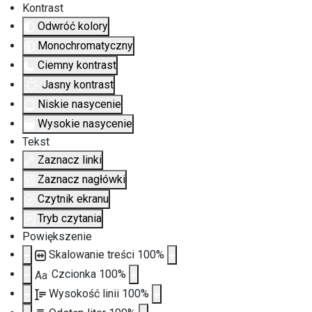
Kontrast
Odwróć kolory
Monochromatyczny
Ciemny kontrast
Jasny kontrast
Niskie nasycenie
Wysokie nasycenie
Tekst
Zaznacz linki
Zaznacz nagłówki
Czytnik ekranu
Tryb czytania
Powiększenie
Skalowanie treści
100
%
Czcionka
100
%
Aa
Wysokość linii
100
%