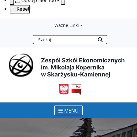
Odstęp liter
100
%
Reset
Przejdź
Przejdź
Przejdź
Przejdź
Ważne Linki
Szukaj
do
do
do
do
treści
menu
wyszukiwarki
mapy
Zespół Szkół Ekonomicznych
im. Mikołaja Kopernika
głównej
nawigacyjnego
strony
w Skarżysku-Kamiennej
otwiera się w nowym ok
MENU