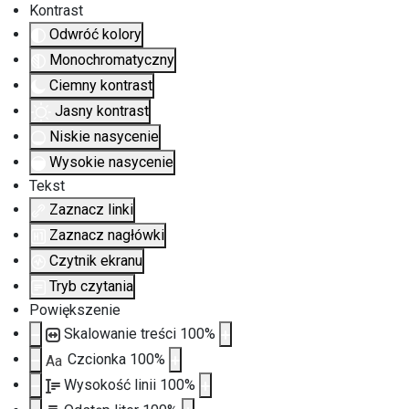
Kontrast
Odwróć kolory
Monochromatyczny
Ciemny kontrast
Jasny kontrast
Niskie nasycenie
Wysokie nasycenie
Tekst
Zaznacz linki
Zaznacz nagłówki
Czytnik ekranu
Tryb czytania
Powiększenie
Skalowanie treści
100
%
Czcionka
100
%
Aa
Wysokość linii
100
%