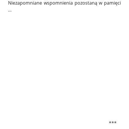
Niezapomniane wspomnienia pozostaną w pamięci
…
Kliknięci
dscf184359BA4220-A179-4535-7D14-031692B6E428
***