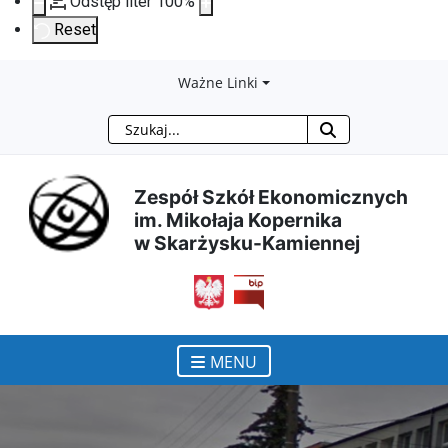
Odstęp liter
100
%
Reset
Przejdź
Przejdź
Przejdź
Przejdź
Ważne Linki
Szukaj
do
do
do
do
treści
menu
wyszukiwarki
mapy
Zespół Szkół Ekonomicznych
im. Mikołaja Kopernika
głównej
nawigacyjnego
strony
w Skarżysku-Kamiennej
otwiera się w nowym ok
MENU