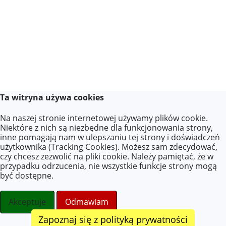
237993618-522D-17D6-32F3-DC070C561F8D
Kliknięci
Ta witryna używa cookies
Na naszej stronie internetowej używamy plików cookie.
Niektóre z nich są niezbędne dla funkcjonowania strony,
inne pomagają nam w ulepszaniu tej strony i doświadczeń
użytkownika (Tracking Cookies). Możesz sam zdecydować,
czy chcesz zezwolić na pliki cookie. Należy pamiętać, że w
przypadku odrzucenia, nie wszystkie funkcje strony mogą
być dostępne.
Akceptuje
Odmawiam
Zapoznaj się z polityką prywatności