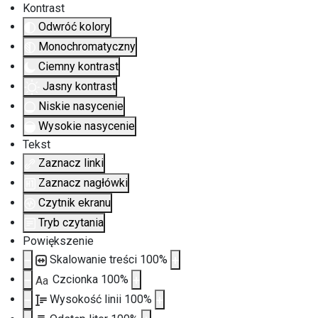
Kontrast
Odwróć kolory
Monochromatyczny
Ciemny kontrast
Jasny kontrast
Niskie nasycenie
Wysokie nasycenie
Tekst
Zaznacz linki
Zaznacz nagłówki
Czytnik ekranu
Tryb czytania
Powiększenie
Skalowanie treści
100
%
Czcionka
100
%
Aa
Wysokość linii
100
%