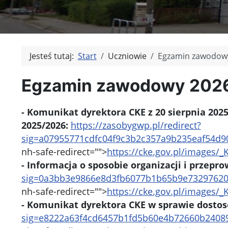
Jesteś tutaj:
Start
Uczniowie
Egzamin zawodow
Egzamin zawodowy 202
- Komunikat dyrektora CKE z 20 sierpnia 2
2025/2026:
https://zasobygwp.pl/redirect?
sig=a07955771cdfc04f9c3b2c357a9b235eaf54
nh-safe-redirect="">
https://cke.gov.pl/images
- Informacja o sposobie organizacji i prze
sig=0a3bb3e9866e8d3fb6077b1b65b9e7329762
nh-safe-redirect="">
https://cke.gov.pl/images
- Komunikat dyrektora CKE w sprawie dosto
sig=e8222a63f4cd6457b1fd5b60e4b72660b240