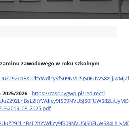
 egzaminu zawodowego w roku szkolnym
2UuZ292LnBsL2ltYWdlcy9fS09NVU5JS0FUWS8zLjIwMj
m 2025/2026
https://zasobygwp.pl/redirect?
ja2UuZ292LnBsL2ltYWdlcy9fS09NVU5JS0FUWS82LiUy
Z-%2019_08_2025.pdf
ja2UuZ292LnBsL2ltYWdlcy9fS09NVU5JS0FUWS84LiU