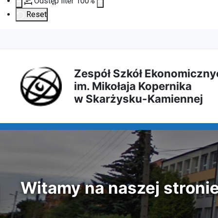
Odstęp liter
100
%
Reset
Przejdź
Przejdź
Przejdź
Przejdź
do
do
do
do
Zespół Szkół Ekonomiczny
im. Mikołaja Kopernika
treści
menu
wyszukiwarki
mapy
w Skarżysku-Kamiennej
głównej
nawigacyjnego
strony
Witamy na naszej stroni