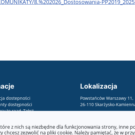
/_KOMUNIKATY/8.%202026_Dostosowania-PP2019_2025
acje
Lokalizacja
cja dostepności
Powstańców Warszawy 11,
ty dostępności
26-110 Skarżysko-Kamienn
asy to read, Tekst
wany maszynowo, raporty,
 o zapewnienie
które z nich są niezbędne dla funkcjonowania strony, inne 
ści, etc.)
 chcesz zezwolić na pliki cookie. Należy pamiętać, że w prz