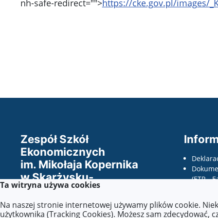
nh-safe-redirect="">
https://cke.gov.pl/images
Zespół Szkół
Inform
Ekonomicznych
Deklara
im. Mikołaja Kopernika
Dokumen
w Skarżysku-
(ETR - E
Ta witryna używa cookies
Kamiennej
odczyty
wnioski
Na naszej stronie internetowej używamy plików cookie. Nie
Wszelkie prawa zastrzeżone ©.
dostępno
użytkownika (Tracking Cookies). Możesz sam zdecydować, czy