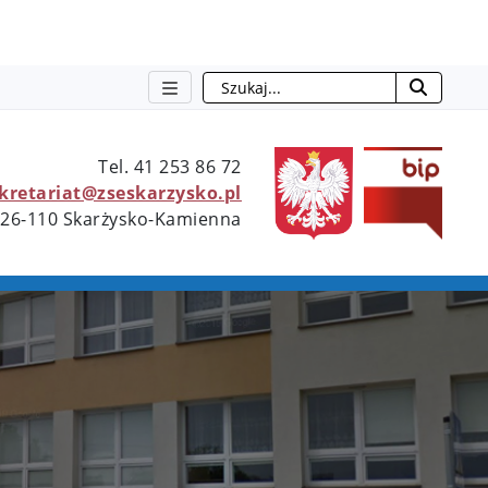
Szukaj
otwie
Tel. 41 253 86 72
ekretariat@zseskarzysko.pl
 26-110 Skarżysko-Kamienna