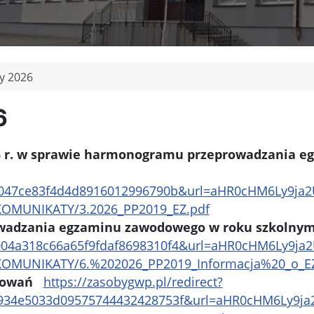
y 2026
6
025 r. w sprawie harmonogramu przeprowadzania
d9047ce83f4d4d8916012996790b&url=aHR0cHM6Ly9ja
/_KOMUNIKATY/3.2026_PP2019_EZ.pdf
prowadzania egzaminu zawodowego w roku szkolny
004a318c66a65f9fdaf8698310f4&url=aHR0cHM6Ly9
/_KOMUNIKATY/6.%202026_PP2019_Informacja%20_o_E
sowań
https://zasobygwp.pl/redirect?
8934e5033d09575744432428753f&url=aHR0cHM6Ly9