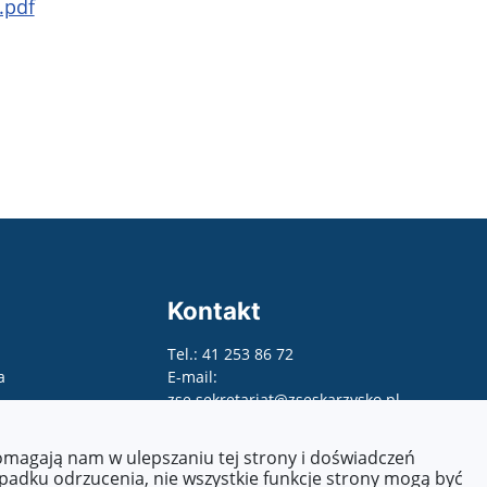
.pdf
Kontakt
Tel.: 41 253 86 72
a
E-mail:
zse.sekretariat@zseskarzysko.pl
pomagają nam w ulepszaniu tej strony i doświadczeń
ypadku odrzucenia, nie wszystkie funkcje strony mogą być