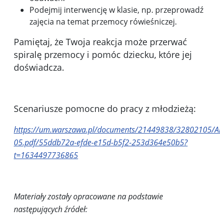
Podejmij interwencję w klasie, np. przeprowadź
zajęcia na temat przemocy rówieśniczej.
Pamiętaj, że Twoja reakcja może przerwać
spiralę przemocy i pomóc dziecku, które jej
doświadcza.
Scenariusze pomocne do pracy z młodzieżą:
https://um.warszawa.pl/documents/21449838/32802105/An
05.pdf/55ddb72a-efde-e15d-b5f2-253d364e50b5?
t=1634497736865
Materiały zostały opracowane na podstawie
następujących źródeł: