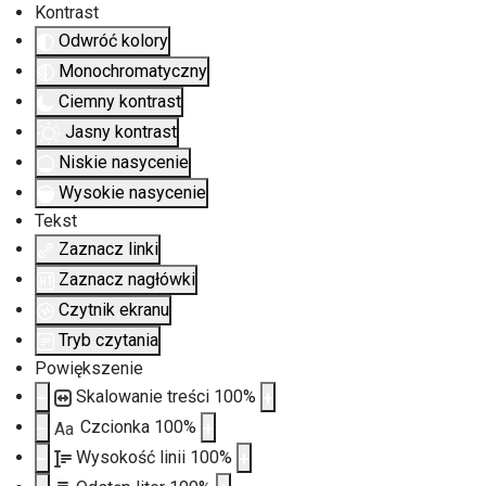
Kontrast
Odwróć kolory
Monochromatyczny
Ciemny kontrast
Jasny kontrast
Niskie nasycenie
Wysokie nasycenie
Tekst
Zaznacz linki
Zaznacz nagłówki
Czytnik ekranu
Tryb czytania
Powiększenie
Skalowanie treści
100
%
Czcionka
100
%
Aa
Wysokość linii
100
%