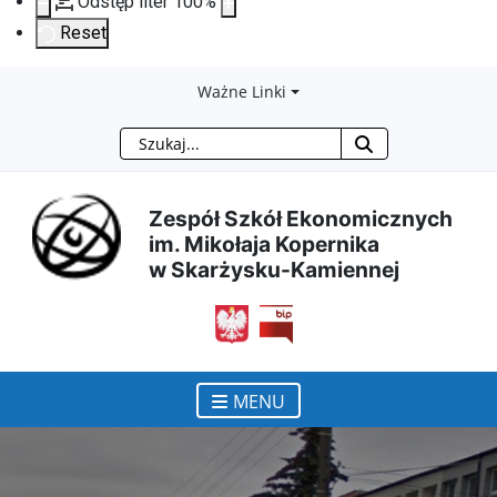
Odstęp liter
100
%
Reset
Przejdź
Przejdź
Przejdź
Przejdź
Ważne Linki
Szukaj
do
do
do
do
treści
menu
wyszukiwarki
mapy
Zespół Szkół Ekonomicznych
im. Mikołaja Kopernika
głównej
nawigacyjnego
strony
w Skarżysku-Kamiennej
otwiera się w nowym ok
MENU