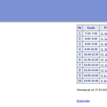
Nr
Godz
P
1
7:10- 7:55
SL
4
2
8:00- 8:45
SL
1
3
8:50- 9:35
SL
3
4
9:40-10:25
SL
3
5
10:45-11:30
RF
2
6
11:35-12:20
RF
3
7
12:25-13:10
KZ
1
8
13:15-14:00
KZ
1
9
14:05-14:50
SI
1c
10
14:55-15:40
SI
1b
Obowiązuje od: 27.04.202
Drukuj plan