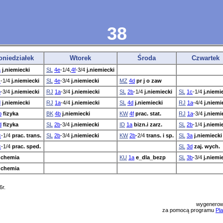
38
oniedziałek
Wtorek
Środa
Czwartek
a
j.niemiecki
SL
4e
-1/4,
4f
-3/4
j.niemiecki
c
-1/4
j.niemiecki
SL
4e
-3/4
j.niemiecki
MZ
4d
pr j o zaw
b
-3/4
j.niemiecki
RJ
1a
-3/4
j.niemiecki
SL
2b
-1/4
j.niemiecki
SL
1c
-1/4
j.niemi
d
j.niemiecki
RJ
1a
-4/4
j.niemiecki
SL
4d
j.niemiecki
RJ
1a
-4/4
j.niemi
b
fizyka
BK
4b
j.niemiecki
KW
4f
prac. stat.
RJ
1a
-3/4
j.niemi
d
fizyka
SL
2b
-3/4
j.niemiecki
ID
1a
bizn.i zarz.
SL
2b
-1/4
j.niemi
c
-1/4
prac. trans.
SL
2b
-3/4
j.niemiecki
KW
2b
-2/4
trans. i sp.
SL
3a
j.niemiecki
c
-1/4
prac. sped.
SL
3d
zaj. wych.
chemia
KU
1a
e_dla_bezp
SL
3b
-3/4
j.niemi
chemia
6r.
wygenerow
za pomocą programu
Pla