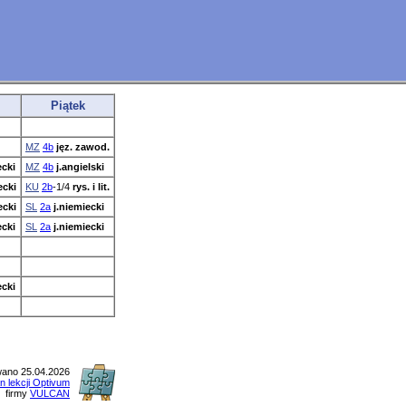
Piątek
MZ
4b
jęz. zawod.
ecki
MZ
4b
j.angielski
ecki
KU
2b
-1/4
rys. i lit.
ecki
SL
2a
j.niemiecki
ecki
SL
2a
j.niemiecki
ecki
ano 25.04.2026
n lekcji Optivum
firmy
VULCAN