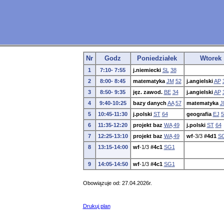
Nr
Godz
Poniedziałek
Wtorek
1
7:10- 7:55
j.niemiecki
SL
38
2
8:00- 8:45
matematyka
JM
52
j.angielski
AP
3
8:50- 9:35
jęz. zawod.
BE
34
j.angielski
AP
4
9:40-10:25
bazy danych
AA
57
matematyka
J
5
10:45-11:30
j.polski
ST
64
geografia
EJ
5
6
11:35-12:20
projekt baz
WA
49
j.polski
ST
64
7
12:25-13:10
projekt baz
WA
49
wf
-3/3
#4d1
S
8
13:15-14:00
wf
-1/3
#4c1
SG1
9
14:05-14:50
wf
-1/3
#4c1
SG1
Obowiązuje od: 27.04.2026r.
Drukuj plan