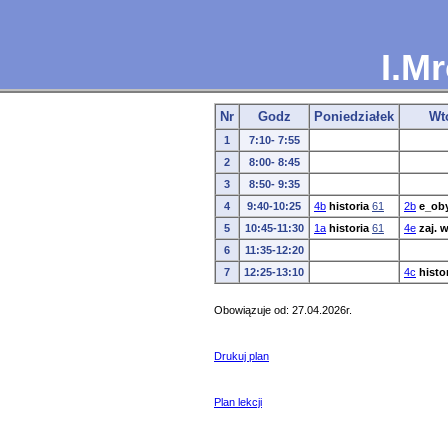
I.M
Nr
Godz
Poniedziałek
Wt
1
7:10- 7:55
2
8:00- 8:45
3
8:50- 9:35
4
9:40-10:25
4b
historia
61
2b
e_oby
5
10:45-11:30
1a
historia
61
4e
zaj. 
6
11:35-12:20
7
12:25-13:10
4c
histo
Obowiązuje od: 27.04.2026r.
Drukuj plan
Plan lekcji