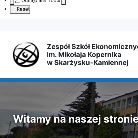
Odstęp liter
100
%
Reset
Przejdź
Przejdź
Przejdź
Przejdź
do
do
do
do
Zespół Szkół Ekonomiczny
im. Mikołaja Kopernika
treści
menu
wyszukiwarki
mapy
w Skarżysku-Kamiennej
głównej
nawigacyjnego
strony
Witamy na naszej stroni