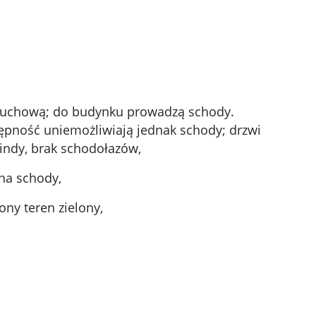
 ruchową; do budynku prowadzą schody.
ępność uniemożliwiają jednak schody; drzwi
windy, brak schodołazów,
na schody,
ny teren zielony,