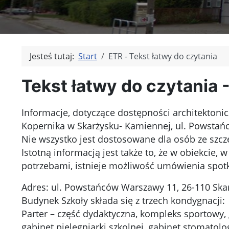
Jesteś tutaj:
Start
ETR - Tekst łatwy do czytania
Tekst łatwy do czytania 
I
nformacje, dotyczące dostępności architektoni
Kopernika w Skarżysku- Kamiennej, ul. Powsta
Nie wszystko jest dostosowane dla osób ze szc
Istotną informacją jest także to, że w obiekcie
potrzebami, istnieje możliwość umówienia spot
Adres: ul. Powstańców Warszawy 11, 26-110 Sk
Budynek Szkoły składa się z trzech kondygnacji:
Parter – część dydaktyczna, kompleks sportowy, g
gabinet pielęgniarki szkolnej, gabinet stomatologi