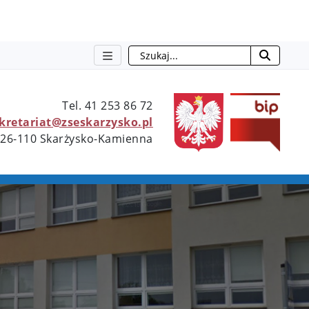
Szukaj
otwie
Tel. 41 253 86 72
ekretariat@zseskarzysko.pl
 26-110 Skarżysko-Kamienna