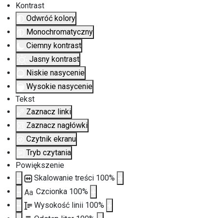
Kontrast
Odwróć kolory
Monochromatyczny
Ciemny kontrast
Jasny kontrast
Niskie nasycenie
Wysokie nasycenie
Tekst
Zaznacz linki
Zaznacz nagłówki
Czytnik ekranu
Tryb czytania
Powiększenie
Skalowanie treści
100
%
Czcionka
100
%
Aa
Wysokość linii
100
%