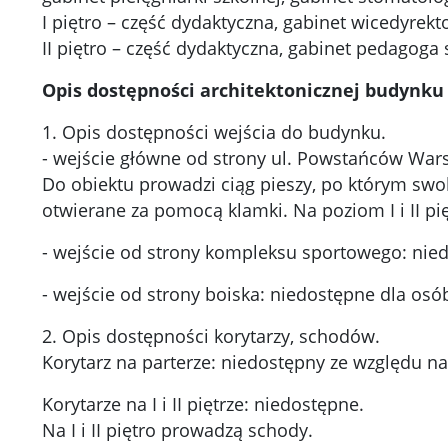
I piętro – część dydaktyczna, gabinet wicedyrekto
II piętro – część dydaktyczna, gabinet pedagoga 
Opis dostępności architektonicznej budynku 
1. Opis dostępności wejścia do budynku.
- wejście główne od strony ul. Powstańców Wa
Do obiektu prowadzi ciąg pieszy, po którym sw
otwierane za pomocą klamki. Na poziom I i II pi
- wejście od strony kompleksu sportowego: nie
- wejście od strony boiska: niedostępne dla os
2. Opis dostępności korytarzy, schodów.
Korytarz na parterze: niedostępny ze względu 
Korytarze na I i II piętrze: niedostępne.
Na I i II piętro prowadzą schody.