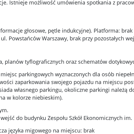
e. Istnieje możliwość umówienia spotkania z pracow
nformacje głosowe, pętle indukcyjne). Platforma: brak
 ul. Powstańców Warszawy, brak przy pozostałych wej
a, planów tyflograficznych oraz schematów dotykowy
 z miejsc parkingowych wyznaczonych dla osób niepe
wości zaparkowania swojego pojazdu na miejscu po
siada własnego parkingu, okoliczne parkingi należą 
a w kolorze niebieskim).
cym.
wejść do budynku Zespołu Szkół Ekonomicznych im. M
acza języka migowego na miejscu: brak