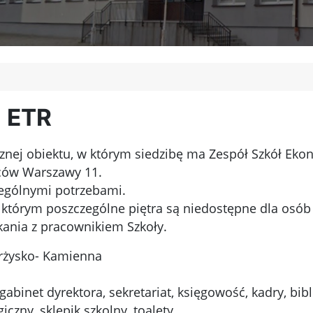
- ETR
cznej obiektu, w którym siedzibę ma Zespół Szkół Eko
ńców Warszawy 11.
zególnymi potrzebami.
, w którym poszczególne piętra są niedostępne dla osó
kania z pracownikiem Szkoły.
arżysko- Kamienna
abinet dyrektora, sekretariat, księgowość, kadry, bib
czny, sklepik szkolny, toalety,